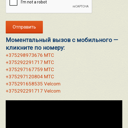
Моментальный вызов c мобильного —
кликните по номеру:
+375298973676 МТС
+375292291717 МТС
+375297167759 МТС
+375297120804 МТС
+375291658535 Velcom
+375292291717 Velcom